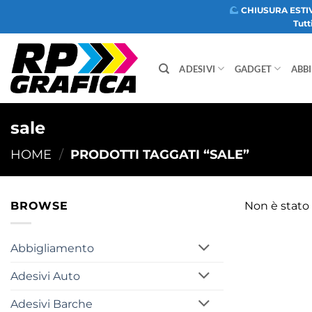
Salta
CHIUSURA ESTI
Tutt
ai
contenuti
ADESIVI
GADGET
ABB
sale
HOME
/
PRODOTTI TAGGATI “SALE”
BROWSE
Non è stato 
Abbigliamento
Adesivi Auto
Adesivi Barche