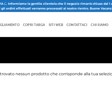
VA
Informiamo la gentile clientela che il negozio rimarrà chiuso dal 1 
i gli ordini effettuati verranno processati al nostro rientro. Buone Vacan
IGLIAMENTO
COPRI TARGA
SITI WEB
CONTATTACI
CHI SIAMO
trovato nessun prodotto che corrisponde alla tua selezi