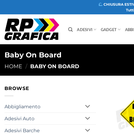
Salta
CHIUSURA ESTI
Tutt
ai
contenuti
ADESIVI
GADGET
ABB
Baby On Board
HOME
/
BABY ON BOARD
BROWSE
Abbigliamento
Adesivi Auto
Adesivi Barche