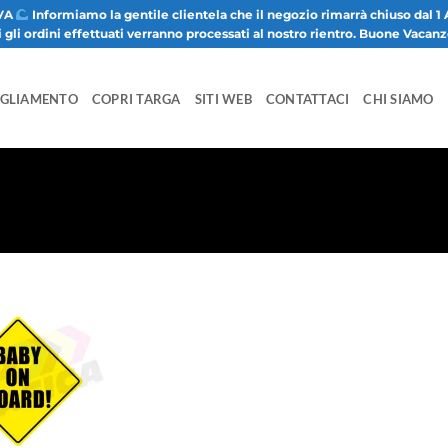
VA
Informiamo la gentile clientela che il negozio rimarrà chiuso dal 1 
i gli ordini effettuati verranno processati al nostro rientro. Buone Vacan
IGLIAMENTO
COPRI TARGA
SITI WEB
CONTATTACI
CHI SIAMO