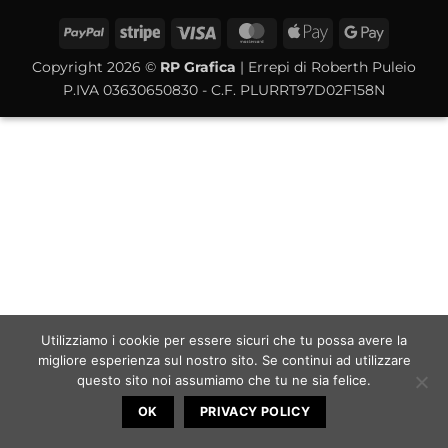
PayPal
Stripe
Visa
MasterCard
Apple
Google
Pay
Pay
Copyright 2026 ©
RP Grafica
| Errepi di Roberth Puleio
P.IVA 03630650830 - C.F. PLURRT97D02F158N
Utilizziamo i cookie per essere sicuri che tu possa avere la
migliore esperienza sul nostro sito. Se continui ad utilizzare
questo sito noi assumiamo che tu ne sia felice.
OK
PRIVACY POLICY