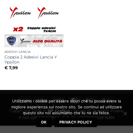
ADESIVI LANCIA
Coppia 2 Adesivi Lancia Y
Ypsilon
€
7,99
PayPal
Stripe
Visa
MasterCard
Apple
Google
Utilizziamo i cookie per essere sicuri che tu possa avere la
Pay
Pay
migliore esperienza sul nostro sito. Se continui ad utilizzare
Copyright 2026 ©
RP Grafica
| Errepi di Roberth Puleio
questo sito noi assumiamo che tu ne sia felice.
P.IVA 03630650830 - C.F. PLURRT97D02F158N
OK
PRIVACY POLICY