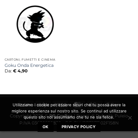
CARTONI, FUMETTI E CINEMA
Goku Onda Energetica
Da:
€
4,90
PayPal
Stripe
Visa
MasterCard
Apple
Google
Utilizziamo i cookie per essere sicuri che tu possa avere la
migliore esperienza sul nostro sito. Se continui ad utilizzare
Pay
Pay
Copyright 2026 ©
RP Grafica
| Errepi di Roberth Puleio
questo sito noi assumiamo che tu ne sia felice.
P.IVA 03630650830 - C.F. PLURRT97D02F158N
OK
PRIVACY POLICY