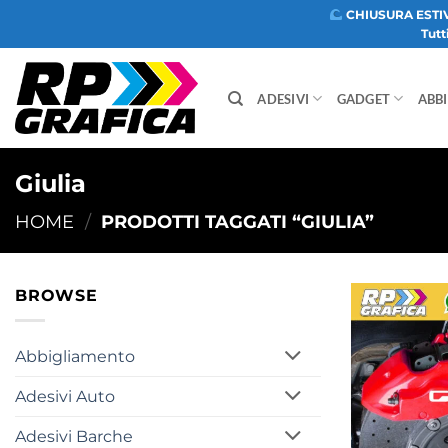
Salta
CHIUSURA ESTI
Tutt
ai
contenuti
ADESIVI
GADGET
ABB
Giulia
HOME
/
PRODOTTI TAGGATI “GIULIA”
BROWSE
Abbigliamento
Adesivi Auto
Adesivi Barche