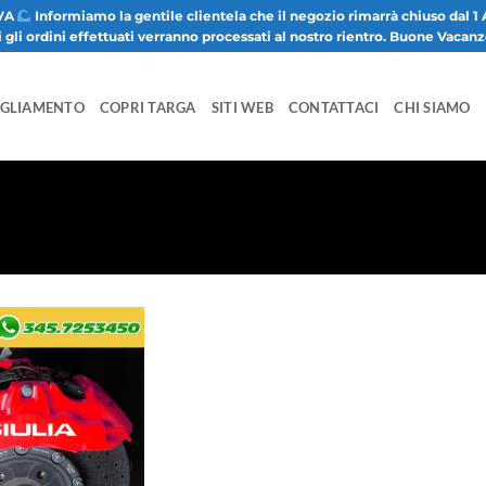
VA
Informiamo la gentile clientela che il negozio rimarrà chiuso dal 1 
i gli ordini effettuati verranno processati al nostro rientro. Buone Vacan
IGLIAMENTO
COPRI TARGA
SITI WEB
CONTATTACI
CHI SIAMO