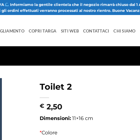
VA
Informiamo la gentile clientela che il negozio rimarrà chiuso dal 1 
i gli ordini effettuati verranno processati al nostro rientro. Buone Vacan
IGLIAMENTO
COPRI TARGA
SITI WEB
CONTATTACI
CHI SIAMO
Toilet 2
2,50
€
Dimensioni:
11×16 cm
*
Colore