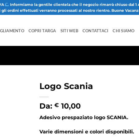
VA
Informiamo la gentile clientela che il negozio rimarrà chiuso dal 1 
i gli ordini effettuati verranno processati al nostro rientro. Buone Vacan
IGLIAMENTO
COPRI TARGA
SITI WEB
CONTATTACI
CHI SIAMO
Logo Scania
Da:
10,00
€
Adesivo prespaziato logo SCANIA.
Varie dimensioni e colori disponibili.