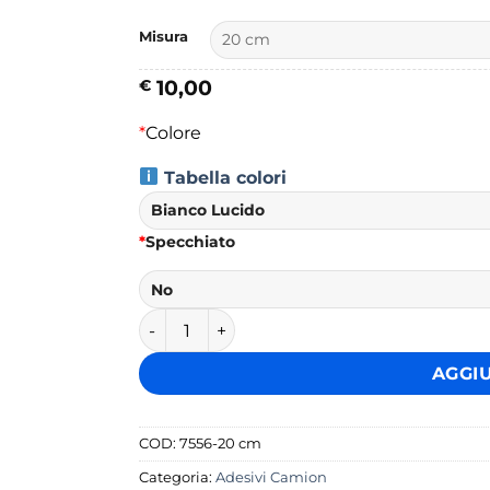
Misura
10,00
€
*
Colore
Tabella colori
*
Specchiato
Logo Scania quantità
AGGI
COD:
7556-20 cm
Categoria:
Adesivi Camion