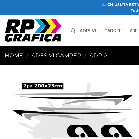
Salta
CHIUSURA ESTI
Tutt
ai
contenuti
ADESIVI
GADGET
ABB
HOME
/
ADESIVI CAMPER
/
ADRIA