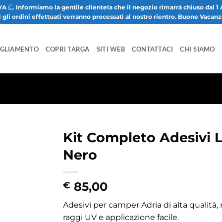
VA
Informiamo la gentile clientela che il negozio rimarrà chiuso dal 1 
i gli ordini effettuati verranno processati al nostro rientro. Buone Vacan
IGLIAMENTO
COPRI TARGA
SITI WEB
CONTATTACI
CHI SIAMO
Kit Completo Adesivi L
Nero
85,00
€
Adesivi per camper Adria di alta qualità, r
raggi UV e applicazione facile.