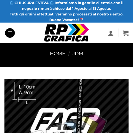
Salta
CHIUSURA ESTIVA
Informiamo la gentile clientela che il
negozio rimarrà chiuso dal 1 Agosto al 31 Agosto.
ai
Tutti gli ordini effettuati verranno processati al nostro rientro.
contenuti
Buone Vacanze!
HOME
/
JDM