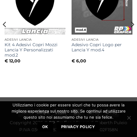
ADESIVI LANCIA
ADESIVI LANCIA
Kit 4 Adesivi Copri Mozzi
Adesivo Copri Logo per
Lancia Y Personalizzati
Lancia Y mod.4
mod.2
€
12,00
€
6,00
Utilizziamo i cookie per essere sicuri che tu possa avere la
migliore esperienza sul nostro sito. Se continui ad utilizzare
PayPal
Stripe
Visa
MasterCard
Apple
Google
questo sito noi assumiamo che tu ne sia felice.
Pay
Pay
Copyright 2026 ©
RP Grafica
| Errepi di Roberth Puleio
OK
PRIVACY POLICY
P.IVA 03630650830 - C.F. PLURRT97D02F158N