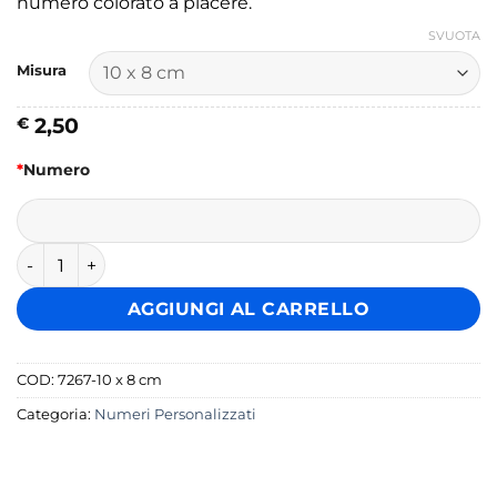
numero colorato a piacere.
SVUOTA
Misura
2,50
€
*
Numero
Adesivo Numero Personalizzato per Moto quantità
AGGIUNGI AL CARRELLO
COD:
7267-10 x 8 cm
Categoria:
Numeri Personalizzati